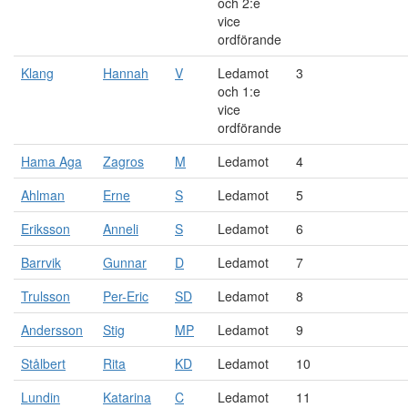
och 2:e
vice
ordförande
Klang
Hannah
V
Ledamot
3
och 1:e
vice
ordförande
Hama Aga
Zagros
M
Ledamot
4
Ahlman
Erne
S
Ledamot
5
Eriksson
Anneli
S
Ledamot
6
Barrvik
Gunnar
D
Ledamot
7
Trulsson
Per-Eric
SD
Ledamot
8
Andersson
Stig
MP
Ledamot
9
Stålbert
Rita
KD
Ledamot
10
Lundin
Katarina
C
Ledamot
11