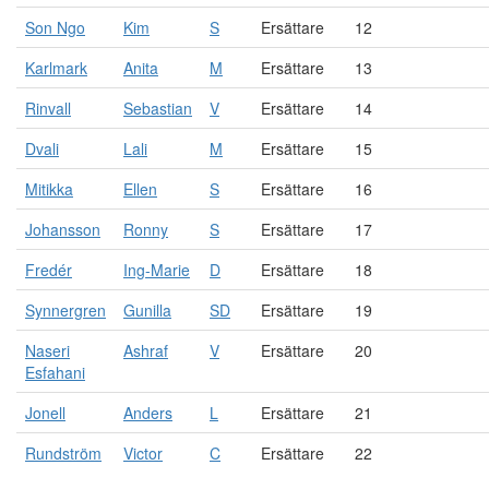
Son Ngo
Kim
S
Ersättare
12
Karlmark
Anita
M
Ersättare
13
Rinvall
Sebastian
V
Ersättare
14
Dvali
Lali
M
Ersättare
15
Mitikka
Ellen
S
Ersättare
16
Johansson
Ronny
S
Ersättare
17
Fredér
Ing-Marie
D
Ersättare
18
Synnergren
Gunilla
SD
Ersättare
19
Naseri
Ashraf
V
Ersättare
20
Esfahani
Jonell
Anders
L
Ersättare
21
Rundström
Victor
C
Ersättare
22