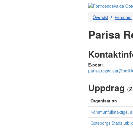
Översikt
Personer
Parisa R
Kontaktin
E-post:
parisa.rezaeivar@politi
Uppdrag
(2
Organisation
Kommunfullmäktige, al
Göteborgs Stads utbi