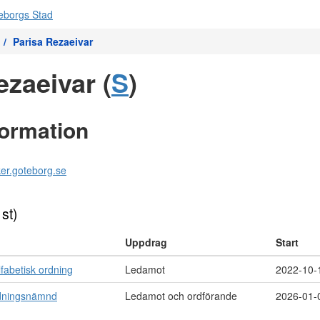
Parisa Rezaeivar
ezaeivar (
S
)
formation
ker.goteborg.se
 st)
Uppdrag
Start
fabetisk ordning
Ledamot
2022-10-
ldningsnämnd
Ledamot och ordförande
2026-01-