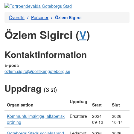
Översikt
Personer
Özlem Sigirci
Özlem Sigirci (
V
)
Kontaktinformation
E-post:
ozlem.sigirci@politiker.goteborg.se
Uppdrag
(3 st)
Uppdrag
Organisation
Start
Slut
Kommunfullmäktige, alfabetisk
Ersättare
2024-
2026-
ordning
09-12
10-14
Göteborgs Stads socialnämnd
Ledamot
2026-
2026-