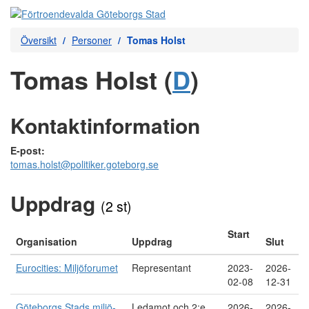
Översikt
Personer
Tomas Holst
Tomas Holst (
D
)
Kontaktinformation
E-post:
tomas.holst@politiker.goteborg.se
Uppdrag
(2 st)
Start
Organisation
Uppdrag
Slut
Eurocities: Miljöforumet
Representant
2023-
2026-
02-08
12-31
Göteborgs Stads miljö-
Ledamot och 2:e
2026-
2026-