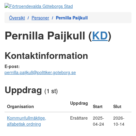
Översikt
Personer
Pernilla Paijkull
Pernilla Paijkull (
KD
)
Kontaktinformation
E-post:
pernilla.paijkull@politiker.goteborg.se
Uppdrag
(1 st)
Uppdrag
Organisation
Start
Slut
Kommunfullmäktige,
Ersättare
2025-
2026-
alfabetisk ordning
04-24
10-14