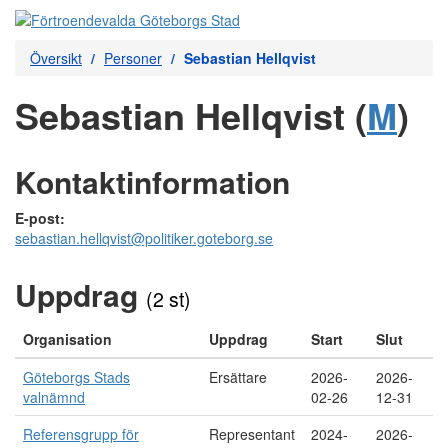
Översikt
Personer
Sebastian Hellqvist
Sebastian Hellqvist (
M
)
Kontaktinformation
E-post:
sebastian.hellqvist@politiker.goteborg.se
Uppdrag
(2 st)
Organisation
Uppdrag
Start
Slut
Göteborgs Stads
Ersättare
2026-
2026-
valnämnd
02-26
12-31
Referensgrupp för
Representant
2024-
2026-