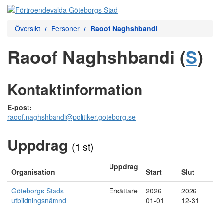
Översikt
Personer
Raoof Naghshbandi
Raoof Naghshbandi (
S
)
Kontaktinformation
E-post:
raoof.naghshbandi@politiker.goteborg.se
Uppdrag
(1 st)
Uppdrag
Organisation
Start
Slut
Göteborgs Stads
Ersättare
2026-
2026-
utbildningsnämnd
01-01
12-31