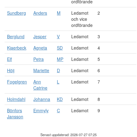
ordförande
Sundberg
Anders
M
Ledamot
2
och vice
ordförande
Berglund
Jesper
V
Ledamot
3
Kjaerbeck
Agneta
SD
Ledamot
4
Elf
Petra
MP
Ledamot
5
Höij
Mariette
D
Ledamot
6
Fogelgren
Ann
L
Ledamot
7
Catrine
Holmdahl
Johanna
KD
Ledamot
8
Bönfors
Emmyly
C
Ledamot
9
Jansson
Senast uppdaterad: 2026-07-27 07:25