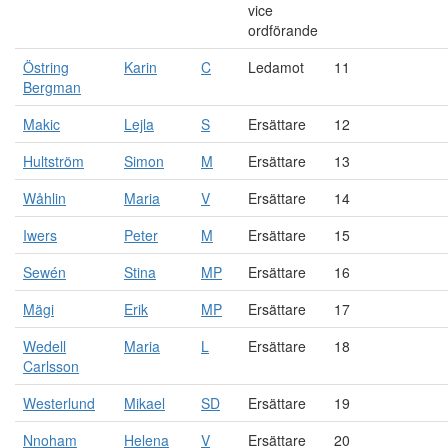
vice
ordförande
Östring
Karin
C
Ledamot
11
Bergman
Makic
Lejla
S
Ersättare
12
Hultström
Simon
M
Ersättare
13
Wåhlin
Maria
V
Ersättare
14
Iwers
Peter
M
Ersättare
15
Sewén
Stina
MP
Ersättare
16
Mägi
Erik
MP
Ersättare
17
Wedell
Maria
L
Ersättare
18
Carlsson
Westerlund
Mikael
SD
Ersättare
19
Nnoham
Helena
V
Ersättare
20