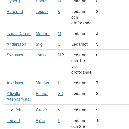
Ryberg
Henrik
M
Ledamot
2
Berglund
Jesper
V
Ledamot
3
och
ordförande
Ismail Daoud
Mariam
M
Ledamot
4
Andersson
Stig
S
Ledamot
5
Svensson
Jonas
MP
Ledamot
6
och 1:e
vice
ordförande
Arvidsson
Mattias
D
Ledamot
7
Yllivallo
Emma
SD
Ledamot
8
Altenhammar
Hornfelt
Walter
V
Ledamot
9
Jedvert
Björn
L
Ledamot
10
och 2:e