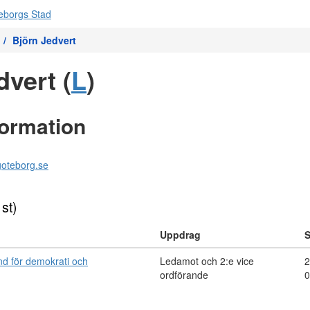
Björn Jedvert
dvert (
L
)
formation
.goteborg.se
 st)
Uppdrag
S
d för demokrati och
Ledamot och 2:e vice
2
ordförande
0