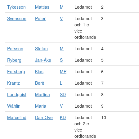
Tykesson
Mattias
M
Ledamot
2
Svensson
Peter
V
Ledamot
3
och 1:e
vice
ordförande
Persson
Stefan
M
Ledamot
4
Ryberg
Jan-Åke
S
Ledamot
5
Forsberg
Klas
MP
Ledamot
6
Krantz
Berit
L
Ledamot
7
Lundquist
Martina
SD
Ledamot
8
Wåhlin
Maria
V
Ledamot
9
Marcelind
Dan-Ove
KD
Ledamot
10
och 2:e
vice
ordförande