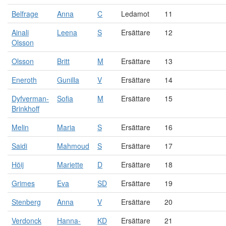
Belfrage
Anna
C
Ledamot
11
Ainali
Leena
S
Ersättare
12
Olsson
Olsson
Britt
M
Ersättare
13
Eneroth
Gunilla
V
Ersättare
14
Dyfverman-
Sofia
M
Ersättare
15
Brinkhoff
Melin
Maria
S
Ersättare
16
Saidi
Mahmoud
S
Ersättare
17
Höij
Mariette
D
Ersättare
18
Grimes
Eva
SD
Ersättare
19
Stenberg
Anna
V
Ersättare
20
Verdonck
Hanna-
KD
Ersättare
21