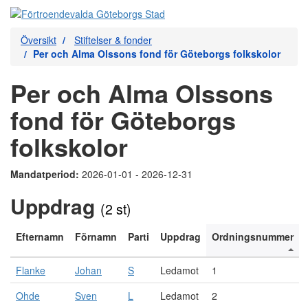
Översikt
Stiftelser & fonder
Per och Alma Olssons fond för Göteborgs folkskolor
Per och Alma Olssons
fond för Göteborgs
folkskolor
Mandatperiod:
2026-01-01 - 2026-12-31
Uppdrag
(2 st)
Efternamn
Förnamn
Parti
Uppdrag
Ordningsnummer
Flanke
Johan
S
Ledamot
1
Ohde
Sven
L
Ledamot
2