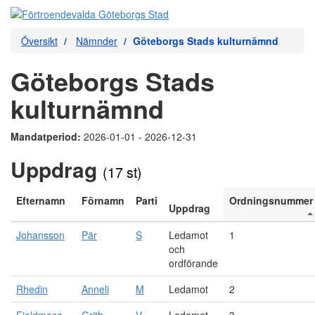
Översikt
Nämnder
Göteborgs Stads kulturnämnd
Göteborgs Stads
kulturnämnd
Mandatperiod:
2026-01-01 - 2026-12-31
Uppdrag
(17 st)
Efternamn
Förnamn
Parti
Ordningsnummer
Uppdrag
Johansson
Pär
S
Ledamot
1
och
ordförande
Rhedin
Anneli
M
Ledamot
2