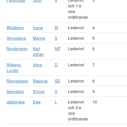
Fjeldmose
Grith
V
Ledamot
3
och 1:e
vice
ordförande
Westberg
Ivana
M
Ledamot
4
Voyvodova
Mariya
S
Ledamot
5
Nordensten
Karl
MP
Ledamot
6
Johan
Sjöberg-
Iréne
D
Ledamot
7
Lundin
Ragnarsson
Rasmus
SD
Ledamot
8
Svensson
Emma
V
Ledamot
9
Jablonska
Ewa
L
Ledamot
10
och 2:e
vice
ordförande