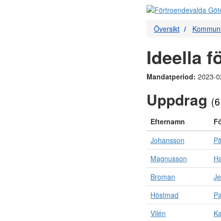
Översikt
Kommuns
Ideella 
Mandatperiod:
2023-0
Uppdrag
(6
Efternamn
F
Johansson
Pä
Magnusson
H
Broman
J
Höstmad
Pa
Vilén
Ka