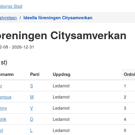
tyrelsen
Ideella föreningen Citysamverkan
föreningen Citysamverkan
2-08 - 2026-12-31
 st)
örnamn
Parti
Uppdrag
Ordn
r
S
Ledamot
1
ampus
M
Ledamot
2
enny
V
Ledamot
3
trik
D
Ledamot
4
rl
L
Ledamot
5