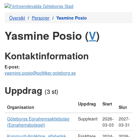
Översikt
Personer
Yasmine Posio
Yasmine Posio (
V
)
Kontaktinformation
E-post:
yasmine.posio@politiker.goteborg.se
Uppdrag
(3 st)
Uppdrag
Start
Organisation
Slut
Göteborgs Egnahemsaktiebolag
Suppleant
2026-
2027-
(Egnahemsbolaget)
03-03
03-31
Kommunfullmäktige, alfabetisk
Ersättare
2024-
2026-