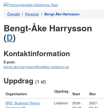
Översikt
Personer
Bengt-Åke Harrysson
Bengt-Åke Harrysson
(
D
)
Kontaktinformation
E-post:
bengt.ake.harrysson@politiker.goteborg.se
Uppdrag
(1 st)
Uppdrag
Organisation
Start
Slut
BRG, Business Region
Ledamot
2026-
2027-
Göteborg AB
03-03
03-31