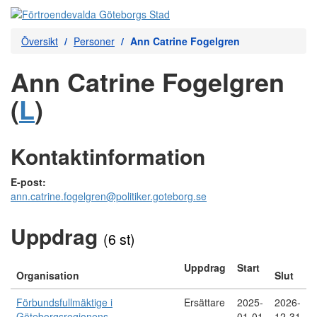
Översikt
Personer
Ann Catrine Fogelgren
Ann Catrine Fogelgren
(
L
)
Kontaktinformation
E-post:
ann.catrine.fogelgren@politiker.goteborg.se
Uppdrag
(6 st)
Uppdrag
Start
Organisation
Slut
Förbundsfullmäktige i
Ersättare
2025-
2026-
Göteborgsregionens
01-01
12-31